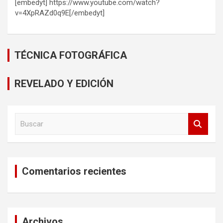
a
[embedyt] https://www.youtube.com/watch?
r
v=4XpRAZd0q9E[/embedyt]
TÉCNICA FOTOGRÁFICA
REVELADO Y EDICIÓN
B
u
s
c
a
Comentarios recientes
r
Archivos