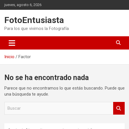
Saltar
jueves, agosto 6, 2026
al
contenido
FotoEntusiasta
Para los que vivimos la Fotografía
Inicio
Factor
No se ha encontrado nada
Parece que no encontramos lo que estás buscando. Puede que
una búsqueda te ayude.
B
u
s
c